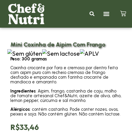
Kits Promociona
Nutrição Em Palavras
Mini Coxinha de Aipim Com Frango
Peso: 300 gramas
Coxinha crocante por fora e cremosa por dentro feita
com aipim puro com recheio cremoso de frango
desfiado e empanada com farinha crocante de
mandioca e amaranto.
Ingredientes
: Aipim, frango, castanha de caju, molho
de tomate artesanal Chef&Nutri, azeite de oliva, alho,
lemon pepper, cúrcuma e sal marinho.
Alérgicos
: contém castanha. Pode conter nozes, ovos,
peixes e soja. Não contém glúten. Não contém lactose.
R$
33,46