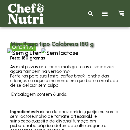
Kits Promociona
Nutrição Em Palavras
Mini Pizza tipo Calabresa 180 g
OFERTA!
Peso: 180 gramas
As mini pizzas artesanais mais gostosas e saudáveis
agora também na versão
mini
!
Perfeitas para sua festa,
coffee break
, lanche das
crianças ou aquele momento em que bate a vontade
de se deliciar sem culpa.
Embalagem contém 6 unds.
Ingredientes:
Farinha de arroz,amidos,queijo mussarela
sem lactose,molho de tomate artesanal,filé
suíno,cebola,azeite de oliva,sal,fumaça em
pó,beterraba,páprica defumada,alho,orégano e