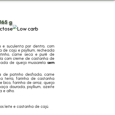
-165 g
a e suculenta por dentro, com
 de cajú e psyllium, recheada
tinho, carne seca e purê de
ada com creme de castanha de
ada de queijo mussarela
sem
a de patinho desfiada, carne
a terra, farinha de castanha
 bico, farinha de arroz, queijo
haça dourada, psyllium, azeite
la e alho.
os leite e castanha de cajú.