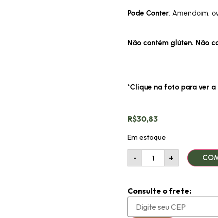
Pode Conter
: Amendoim, ov
Não contém glúten. Não c
*
Clique na foto para ver a 
R$
30,83
Em estoque
-
+
COM
Consulte o frete: